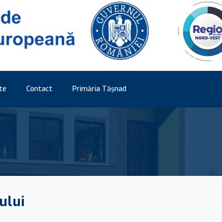
te
Contact
Primăria Tășnad
ului