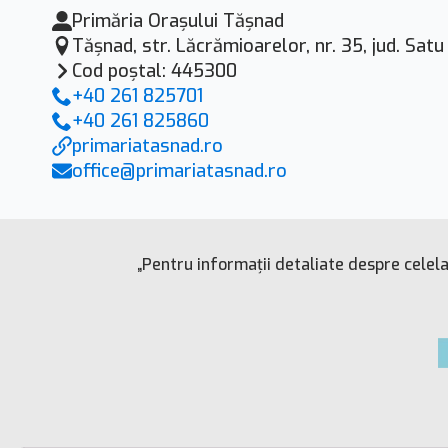
Primăria Orașului Tășnad
Tăşnad, str. Lăcrămioarelor, nr. 35, jud. Sat
Cod poştal: 445300
+40 261 825701
+40 261 825860
primariatasnad.ro
office@primariatasnad.ro
„Pentru informații detaliate despre celel